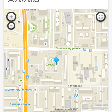
JV001070109823
Работает на API 2ГИС
Лицензионное соглашение