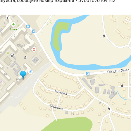
алуйста, сообщите номер варианта - JV001070109142