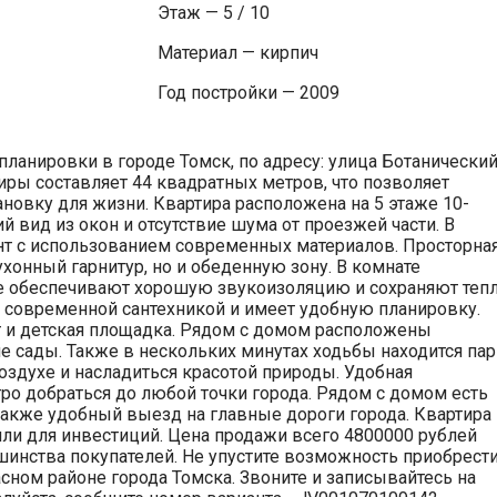
Этаж — 5 / 10
Материал — кирпич
Год постройки — 2009
планировки в городе Томск, по адресу: улица Ботанически
иры составляет 44 квадратных метров, что позволяет
новку для жизни. Квартира расположена на 5 этаже 10-
й вид из окон и отсутствие шума от проезжей части. В
т с использованием современных материалов. Просторна
ухонный гарнитур, но и обеденную зону. В комнате
е обеспечивают хорошую звукоизоляцию и сохраняют теп
а современной сантехникой и имеет удобную планировку.
т и детская площадка. Рядом с домом расположены
ие сады. Также в нескольких минутах ходьбы находится пар
здухе и насладиться красотой природы. Удобная
ро добраться до любой точки города. Рядом с домом есть
 также удобный выезд на главные дороги города. Квартира
ли для инвестиций. Цена продажи всего 4800000 рублей
шинства покупателей. Не упустите возможность приобрест
сном районе города Томска. Звоните и записывайтесь на