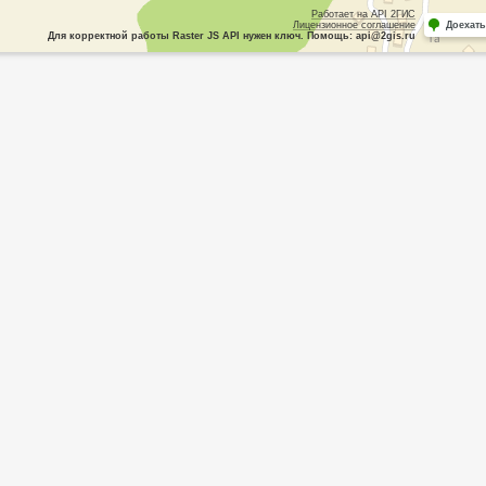
Работает на API 2ГИС
Лицензионное соглашение
Доехать
Для корректной работы Raster JS API нужен ключ. Помощь: api@2gis.ru