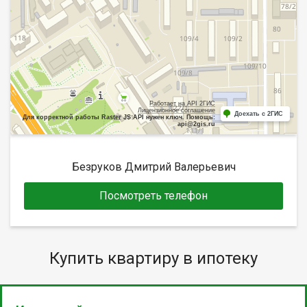
Работает на API 2ГИС
Лицензионное соглашение
Доехать с 2ГИС
Для корректной работы Raster JS API нужен ключ. Помощь:
api@2gis.ru
Безруков Дмитрий Валерьевич
Посмотреть телефон
Купить квартиру в ипотеку