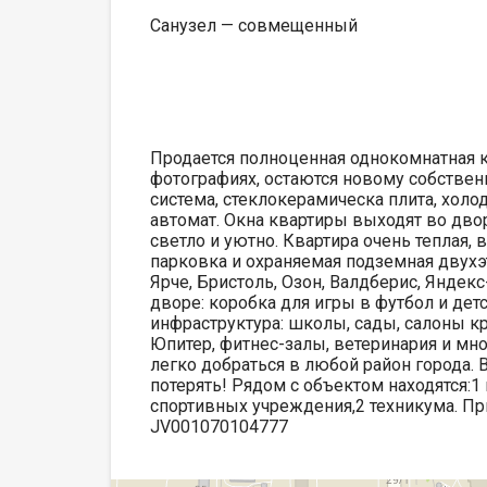
Санузел — совмещенный
Продается полноценная однокомнатная кв
фотографиях, остаются новому собствен
система, стеклокерамическа плита, холо
автомат. Окна квартиры выходят во двор
светло и уютно. Квартира очень теплая, 
парковка и охраняемая подземная двухэ
Ярче, Бристоль, Озон, Валдберис, Яндекс-
дворе: коробка для игры в футбол и де
инфраструктура: школы, сады, салоны к
Юпитер, фитнес-залы, ветеринария и мн
легко добраться в любой район города
потерять! Рядом с объектом находятся:1
спортивных учреждения,2 техникума. При
JV001070104777