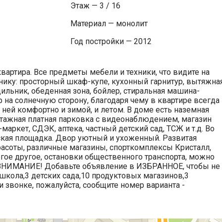
Этаж — 3 / 16
Материал — монолит
Год постройки — 2012
артира. Все предметы мебели и техники, что видите на
нику: просторный шкаф-купе, кухонный гарнитур, вытяжна
дильник, обеденная зона, бойлер, стиральная машина-
 на солнечную сторону, благодаря чему в квартире всегда
в ней комфортно и зимой, и летом. В доме есть наземная
тажная платная парковка с видеонаблюдением, магазин
маркет, СДЭК, аптека, частный детский сад, ТСЖ и т.д. Во
тская площадка. Двор уютный и ухоженный. Развитая
расоты, различные магазины, спорткомплексы Кристалл,
огое другое, остановки общественного транспорта, можно
. ВНИМАНИЕ! Добавьте объявление в ИЗБРАННОЕ, чтобы не
 школа,3 детских сада,10 продуктовых магазинов,3
 звонке, пожалуйста, сообщите номер варианта -