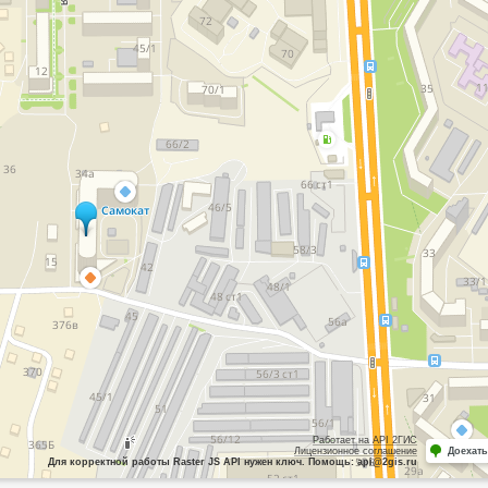
Работает на API 2ГИС
Лицензионное соглашение
Доехать
Для корректной работы Raster JS API нужен ключ. Помощь: api@2gis.ru