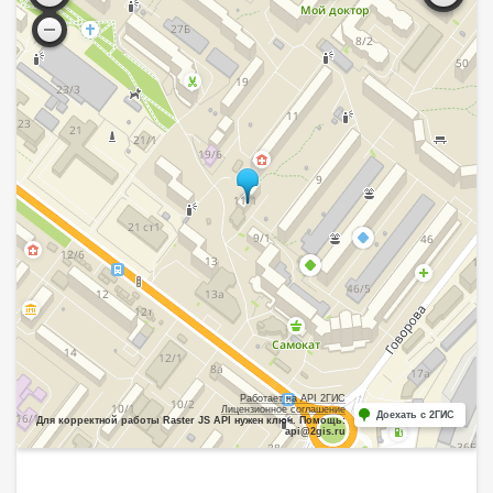
Работает на API 2ГИС
Лицензионное соглашение
Доехать с 2ГИС
Для корректной работы Raster JS API нужен ключ. Помощь:
api@2gis.ru