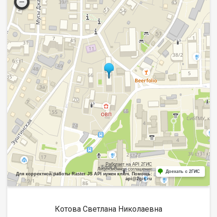
Работает на API 2ГИС
Лицензионное соглашение
Доехать с 2ГИС
Для корректной работы Raster JS API нужен ключ. Помощь:
api@2gis.ru
Котова Светлана Николаевна