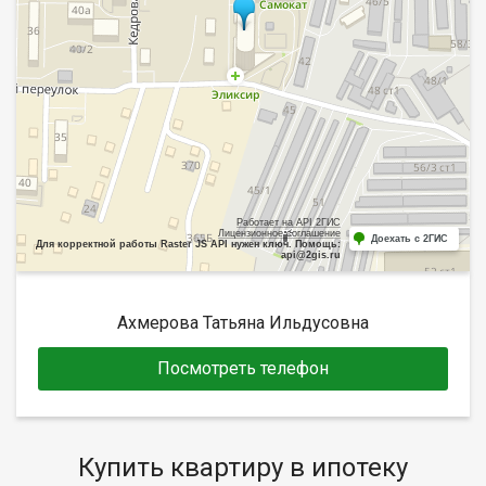
Работает на API 2ГИС
Лицензионное соглашение
Доехать с 2ГИС
Для корректной работы Raster JS API нужен ключ. Помощь:
api@2gis.ru
Ахмерова Татьяна Ильдусовна
Посмотреть телефон
Купить квартиру в ипотеку