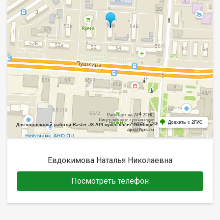
Работает на API 2ГИС
Лицензионное соглашение
Доехать с 2ГИС
Для корректной работы Raster JS API нужен ключ. Помощь:
api@2gis.ru
Евдокимова Наталья Николаевна
Посмотреть телефон