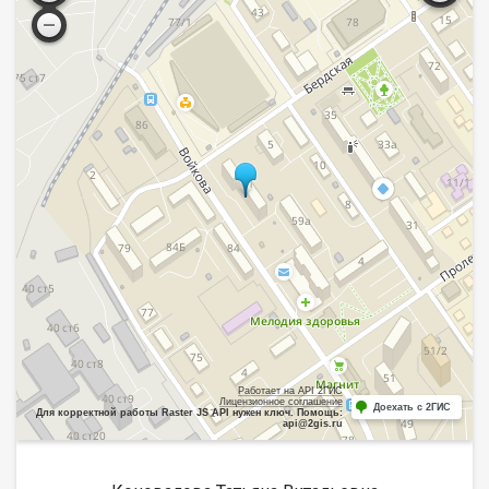
Работает на API 2ГИС
Лицензионное соглашение
Доехать с 2ГИС
Для корректной работы Raster JS API нужен ключ. Помощь:
api@2gis.ru