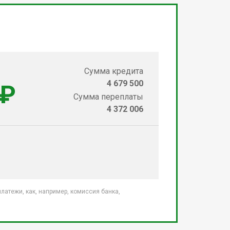
Сумма кредита
4 679 500
 ₽
Сумма переплаты
4 372 006
атежи, как, например, комиссия банка,