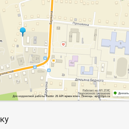
Работает на API 2ГИС
Лицензионное соглашение
Доехать
Для корректной работы Raster JS API нужен ключ. Помощь: api@2gis.ru
ку