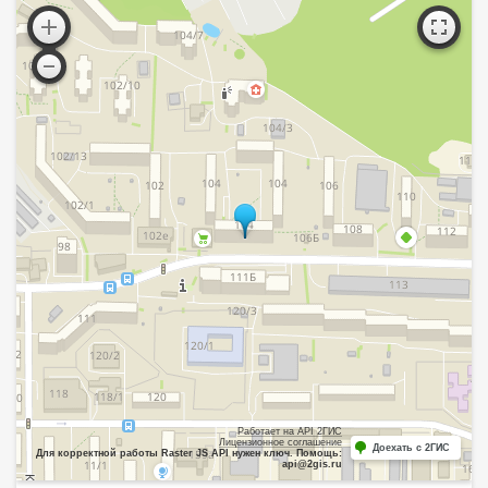
Работает на API 2ГИС
Лицензионное соглашение
Доехать с 2ГИС
Для корректной работы Raster JS API нужен ключ. Помощь:
api@2gis.ru