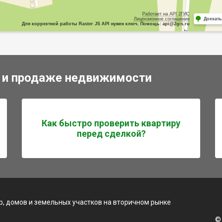
Работает на API 2ГИС
Лицензионное соглашение
Доехать
Для корректной работы Raster JS API нужен ключ. Помощь: api@2gis.ru
 и продаже недвижимости
Как быстро проверить квартиру
перед сделкой?
, домов и земельных участков на вторичном рынке
©