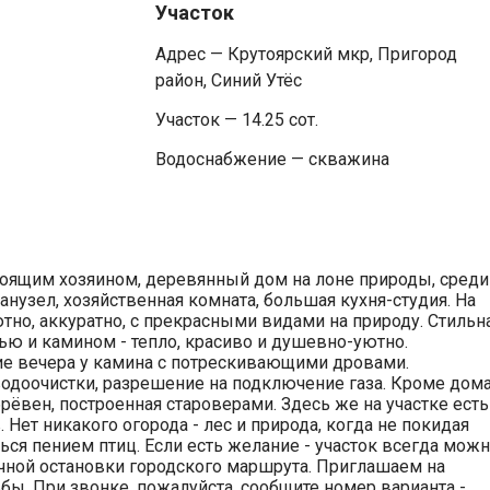
Участок
Адрес — Крутоярский мкр, Пригород
район, Синий Утёс
Участок — 14.25 сот.
Водоснабжение — скважина
тоящим хозяином, деревянный дом на лоне природы, среди
 санузел, хозяйственная комната, большая кухня-студия. На
тно, аккуратно, с прекрасными видами на природу. Стильна
ью и камином - тепло, красиво и душевно-уютно.
е вечера у камина с потрескивающими дровами.
водоочистки, разрешение на подключение газа. Кроме дом
брёвен, построенная староверами. Здесь же на участке есть
 Нет никакого огорода - лес и природа, когда не покидая
ться пением птиц. Если есть желание - участок всегда мож
ечной остановки городского маршрута. Приглашаем на
ы. При звонке, пожалуйста, сообщите номер варианта -