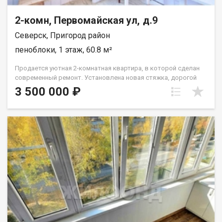
2-комн, Первомайская ул, д.9
Северск, Пригород район
пеноблоки, 1 этаж, 60.8 м²
Продается уютная 2-комнатная квартира, в которой сделан
современный ремонт. Установлена новая стяжка, дорогой
линолеум, обои производства Германии, а также полностью
3 500 000 ₽
заменена электропроводка. В каждой комнате установлен
натяжной потолок, что придаёт квартире дополнительный
уют. Высокие потолки (3,08 метра) создают ощущение
простора. Санузел раздельный и облицован кафелем. Вы
сможете насладиться спокойной атмосферой района с
доброжелательными соседями. Это идеальное место для
семей с детьми: во дворе есть современная детская
площадка, а рядом расположены детский сад и библиотека.
Транспортная доступность на высоком уровне: остановки
общественного транспорта находятся прямо напротив дома.
В шаговой доступности находятся магазины Ярче и Фасолька,
аптека, детская поликлиника, школа и церковь - всё
необходимое для комфортной жизни под рукой. Для
автомобилистов предусмотрена открытая парковка во