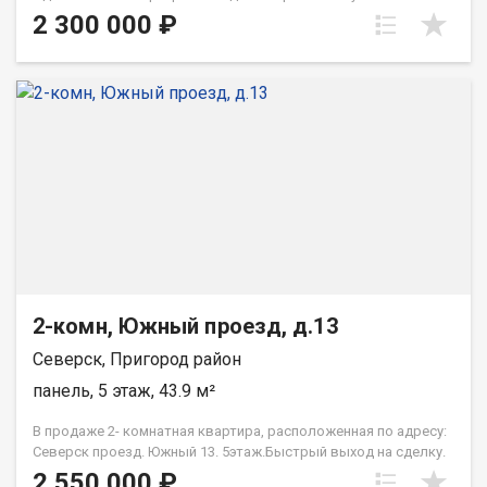
Квартира хоть и угловая, но достаточно тёплая.
2 300 000 ₽
Расположение квартиры очень удобное, все необходимые
объекты инфраструктуры находятся в непосредственной
близости! Много разнообразных магазинов, супермаркетов,
школы, детские сады, аптеки. Отличная транспортная
доступность является еще одним преимуществом данного
объекта. Рядом с домом расположены остановки
общественного транспорта, что позволит вам быстро и
удобно добраться в любую точку города. Не упустите свой
шанс стать счастливым обладателем этой прекрасной
квартиры по привлекательной цене! Звоните, спрашивайте, на
все вопросы ответим)) При звонке, пожалуйста, сообщите
номер варианта - JV002070109687
2-комн, Южный проезд, д.13
Северск, Пригород район
панель, 5 этаж, 43.9 м²
B продаже 2- комнатная квартира, расположенная по адресу:
Северск проезд. Южный 13. 5этаж.Быстрый выход на сделку.
Любой Вид расчета.более 3 лет в собственности. О ДОМЕ:
2 550 000 ₽