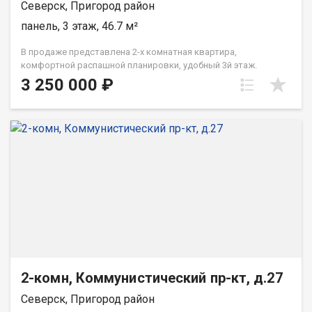
Северск, Пригород район
панель, 3 этаж, 46.7 м²
В продаже представлена 2-х комнатная квартира,
комфортной распашной планировки, удобный 3й этаж.
Имеется остеклённый балкон. Аккуратная, ухоженная
3 250 000 ₽
квартира, готова к заселению без дополнительных расходов.
В гостиной размещён вместительный гардеробный шкаф.
Отлично подойдёт для семьи с детьми, т.к. имеет удачное
расположение относительно учебных заведений, мест для
прогулок и занятий спортом. Рядом супермаркеты, остановки
общественного транспорта. При звонке, пожалуйста,
сообщите номер варианта - JV002070109359
2-комн, Коммунистический пр-кт, д.27
Северск, Пригород район