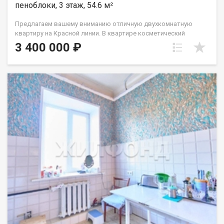
пеноблоки, 3 этаж, 54.6 м²
Предлагаем вашему вниманию отличную двухкомнатную
квартиру на Красной линии. В квартире косметический
ремонт. В кухне установлены новая керамическая плита и
3 400 000 ₽
посудомоечная машинка, которые остаются в качестве
приятного бонуса для новых жильцов. В ванной комнате и
туалете вы найдёте плитку Керама Марацци и новую
сантехнику от Грое, а также новый бойлер Хайер. Имеется
большой балкон, который идеально подходит как для уютных
чаепитий, так и для хранения велосипедов. В одной из комнат
установлены панорамные распашные немецкие окна,
обеспечивающие выход на балкон и наполняющие
пространство светом. Расположение квартиры также не
оставит вас равнодушными: рядом находятся школа, детские
сады, магазины, аптеки и парк всё необходимое для
комфортной жизни. Идеальное место для хорошей семьи! В
подарок новым жильцам погреб в соседнем дворе для
хранения вещей. Звоните, организую показ в удобное для Вас
время. При звонке, пожалуйста, сообщите номер варианта -
JV002070102955