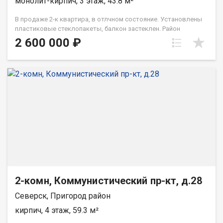
монолит-кирпич, 3 этаж, 43.8 м²
В продаже 2-к квартира, в отлчном состояние. Установлены
пластиковые стеклопакеты, балкон застеклен. Район
прекрасно подходит для семейной жизни: во дворе дома
2 600 000 ₽
школа и детские сады. В шаговой доступности расположены
магазины. Удобное транспортное сообщение. Дом
расположен во дворе, где нет шума и пыли от проезжей
дороги. При звонке, пожалуйста, сообщите номер варианта -
JV002070104856
2-комн, Коммунистический пр-кт, д.28
Северск, Пригород район
кирпич, 4 этаж, 59.3 м²