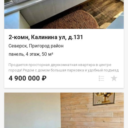
дворе. Звоните и записывайтесь на просмотр уже сегодня!
При звонке, пожалуйста, сообщите номер варианта -
JV002070103472
2-комн, Калинина ул, д.131
Северск, Пригород район
панель, 4 этаж, 50 м²
Продается просторная двухкомнатная квартира в центре
города! Рядом с домом большая парковка и удобный подъезд
к дому. В квартире имеется просторная кухня, где можно
4 900 000 ₽
разместить обеденный стол и установить необходимую
бытовую технику. Две большие раздельные комнаты. Одна из
них уютная гостиная, которая может быть использована как
спальня или кабинет. И спальня в которой имеется большое
окно, где открывается красивый вид на зелёную улицу и
школу. Квартира идеально подойдёт для тех, кто хочет
сделать ремонт под себя. Но даже с таким ремонтом в неё
смело можно заехать и жить, так как она чистая и ухоженная.
Так же в ней установлены новые окна, проведена замена