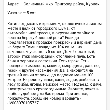
Адрес — Солнечный мкр, Пригород район, Курлек
Участок — 5 сот.
Хотите отдыхать в красивом, экологически чистом
месте вдали от городского шума , от
автомобильной трассы, в окружении хвойного
леса на берегу большой реки? Если да,
предлагается к продаже прекрасный вариант: дача
на берегу Томи площадью 104 кв. м. , на
земельном участке в 5 соток. Дом 2х этажный,
второй этаж мансардный, отопление печь. Есть
баня в хорошем состоянии. Есть гараж. Есть
посадки: жимолость, малина, смородина , ранетка,
газон и другие насаждения. Дача находится на
третьей линии от реки , до водоема менее 100
метров. На реке купанье, сапы, лодки, рыбалка, в
лесу грибы, ягоды. Райское место. Подъезд к даче,
электричество круглогодичные. Звоните, показ в
любое удобное для Вас время. При звонке,
пожалуйста, сообщите номер варианта -
JV008070105727