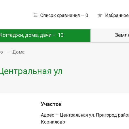
Список сравнения —
0
Избранное
Коттеджи, дома, дачи — 13
Земля
во
Дома
 Центральная ул
Участок
Адрес — Центральная ул, Пригород райо
Корнилово