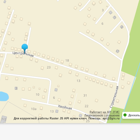
Работает на API 2ГИС
Лицензионное соглашение
Доехать
Для корректной работы Raster JS API нужен ключ. Помощь: api@2gis.ru