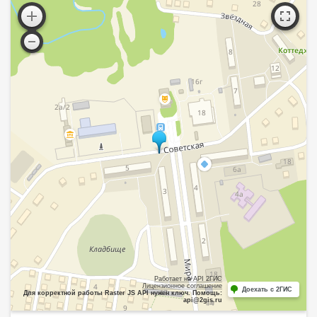
Работает на API 2ГИС
Лицензионное соглашение
Доехать с 2ГИС
Для корректной работы Raster JS API нужен ключ. Помощь:
api@2gis.ru