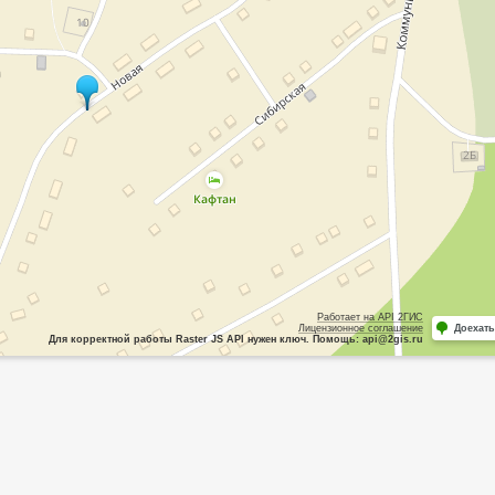
Работает на API 2ГИС
Лицензионное соглашение
Доехать
Для корректной работы Raster JS API нужен ключ. Помощь: api@2gis.ru