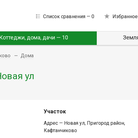
Список сравнения —
0
Избранное
Коттеджи, дома, дачи — 10
Земля
иково
Дома
Новая ул
Участок
Адрес — Новая ул, Пригород район,
Кафтанчиково