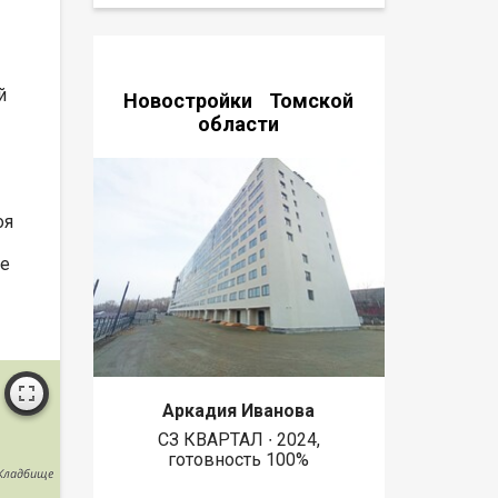
й
Новостройки Томской
области
оя
не
Аркадия Иванова
СЗ КВАРТАЛ ∙ 2024,
готовность 100%