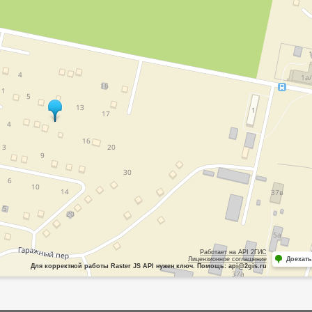
Работает на API 2ГИС
Лицензионное соглашение
Доехать
Для корректной работы Raster JS API нужен ключ. Помощь: api@2gis.ru