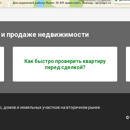
Для корректной работы Raster JS API нужен ключ. Помощь: api@2gis.ru
 и продаже недвижимости
Как быстро проверить квартиру
перед сделкой?
, домов и земельных участков на вторичном рынке
©