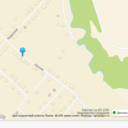
Работает на API 2ГИС
Лицензионное соглашение
Доехать
Для корректной работы Raster JS API нужен ключ. Помощь: api@2gis.ru